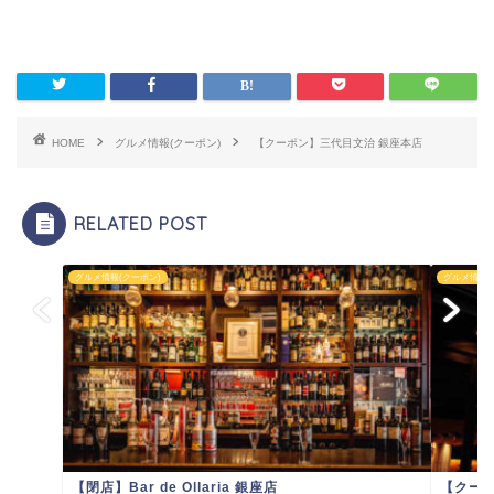
HOME
グルメ情報(クーポン)
【クーポン】三代目文治 銀座本店
RELATED POST
グルメ情報(クーポン)
グルメ情報(
【閉店】Bar de Ollaria 銀座店
【クーポ