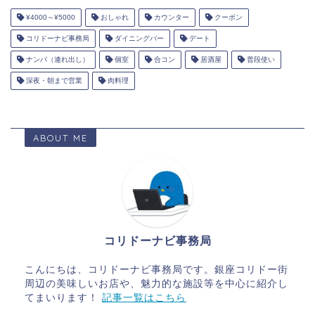
¥4000～¥5000
おしゃれ
カウンター
クーポン
コリドーナビ事務局
ダイニングバー
デート
ナンパ（連れ出し）
個室
合コン
居酒屋
普段使い
深夜・朝まで営業
肉料理
ABOUT ME
コリドーナビ事務局
こんにちは、コリドーナビ事務局です。銀座コリドー街
周辺の美味しいお店や、魅力的な施設等を中心に紹介し
てまいります！
記事一覧はこちら