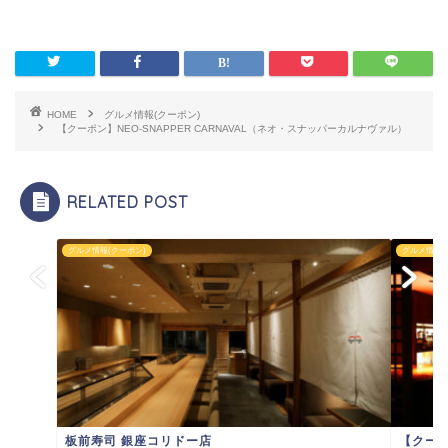
HOME
グルメ情報(クーポン)
【クーポン】NEO-SNAPPER CARNAVAL（ネオ・スナッパーカルナヴァル）
RELATED POST
グルメ情報(クーポン)
グルメ情報(
板前寿司 銀座コリドー店
【クーポ