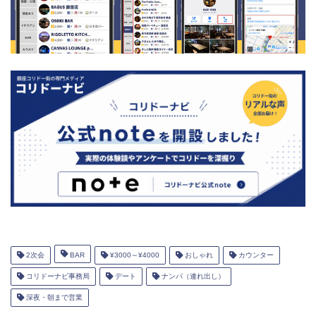
2次会
BAR
¥3000～¥4000
おしゃれ
カウンター
コリドーナビ事務局
デート
ナンパ（連れ出し）
深夜・朝まで営業