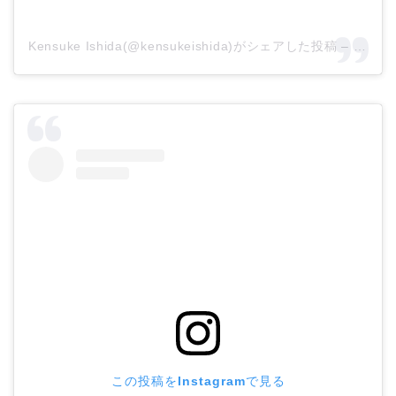
Kensuke Ishida(@kensukeishida)がシェアした投稿
–
2018
この投稿をInstagramで見る