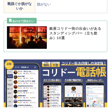
靴脱ぐか脱がな
脱がない
いか
銀座コリドー街の出会いがある
スタンディングバー（立ち飲
み）10選