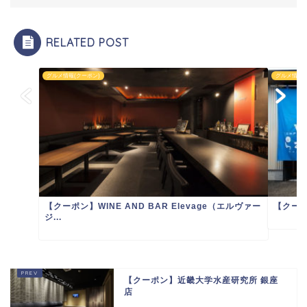
RELATED POST
グルメ情報(クーポン)
グルメ情報(
【クーポン】WINE AND BAR Elevage（エルヴァー
【クー
コリドー電話帳
ジ...
【クーポン】近畿大学水産研究所 銀座
店