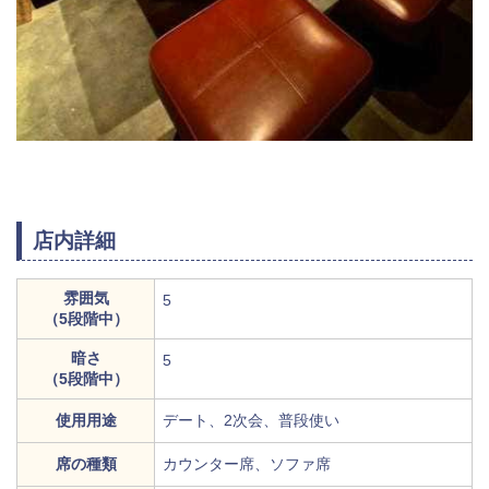
店内詳細
雰囲気
5
（5段階中）
暗さ
5
（5段階中）
使用用途
デート、2次会、普段使い
席の種類
カウンター席、ソファ席