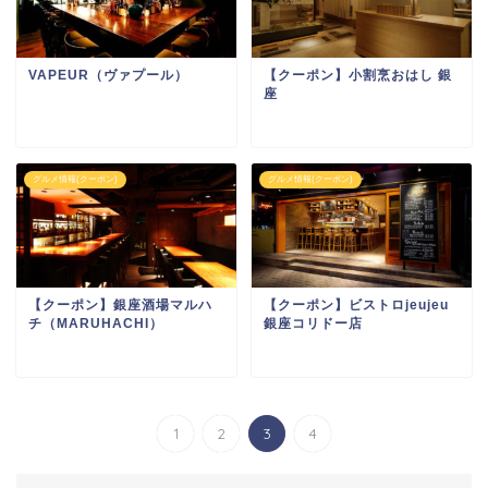
VAPEUR（ヴァプール）
【クーポン】小割烹おはし 銀
座
グルメ情報(クーポン)
グルメ情報(クーポン)
【クーポン】銀座酒場マルハ
【クーポン】ビストロjeujeu
チ（MARUHACHI）
銀座コリドー店
1
2
3
4